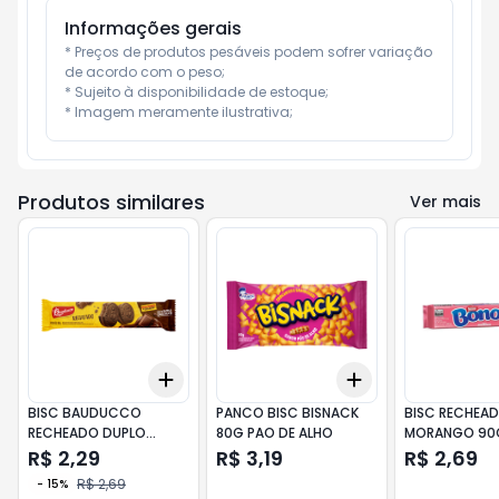
Informações gerais
* Preços de produtos pesáveis podem sofrer variação 
de acordo com o peso;

* Sujeito à disponibilidade de estoque;

* Imagem meramente ilustrativa;
Produtos similares
Ver mais
Add
Add
+
3
+
5
+
10
+
3
+
5
+
10
BISC BAUDUCCO
PANCO BISC BISNACK
BISC RECHEA
RECHEADO DUPLO
80G PAO DE ALHO
MORANGO 90
CHOCOLATE 108G
R$ 2,29
R$ 3,19
R$ 2,69
R$ 2,69
-
15
%