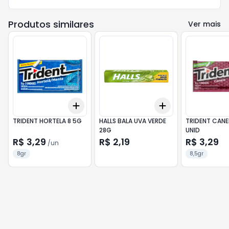
Produtos similares
Ver mais
Add
Add
+
3
+
5
+
10
+
3
+
5
+
10
TRIDENT HORTELA 8 5G
HALLS BALA UVA VERDE
TRIDENT CANE
28G
UNID
R$ 3,29
R$ 2,19
R$ 3,29
/
un
8gr
8,5gr