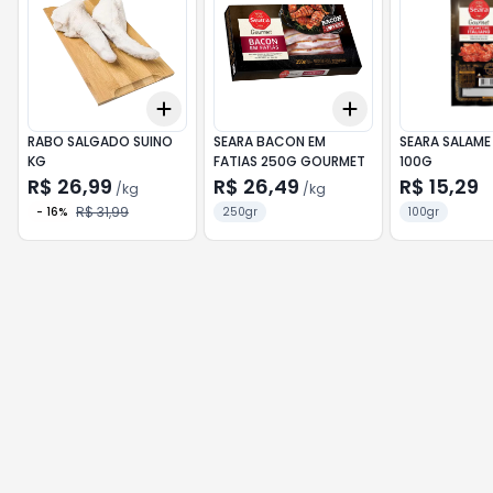
Add
Add
+
0.9
kg
+
1.5
kg
+
3
kg
+
5
kg
RABO SALGADO SUINO
SEARA BACON EM
SEARA SALAME
KG
FATIAS 250G GOURMET
100G
R$ 26,99
R$ 26,49
R$ 15,29
/
kg
/
kg
R$ 31,99
-
16
%
250gr
100gr