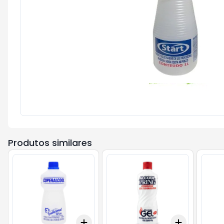
Produtos similares
Add
Add
+
3
+
5
+
10
+
3
+
5
+