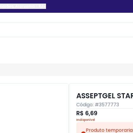
imarães
,
Araruama
-
RJ
ASSEPTGEL STA
Código: #
3577773
R$ 6,69
Indisponível
Produto temporaria