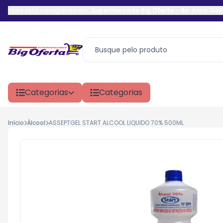
Você está navegando em:
Supermercado Big Oferta
-
Av. Almir Gu
Categorias
Categorias
Início
Álcool
ASSEPTGEL START ALCOOL LIQUIDO 70% 500ML