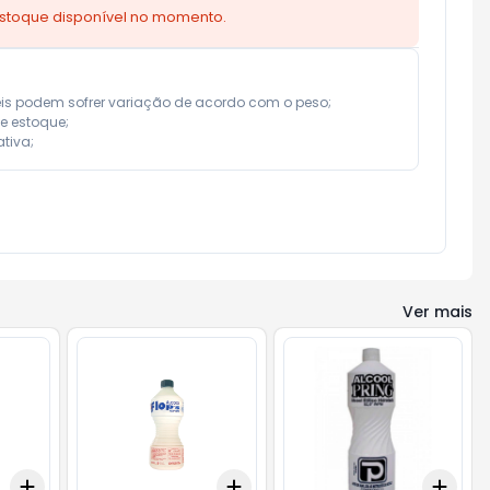
estoque disponível no momento.
eis podem sofrer variação de acordo com o peso;

e estoque;

tiva;
Ver mais
Add
Add
Add
+
3
+
5
+
10
+
3
+
5
+
10
+
3