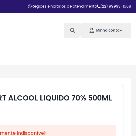
Regiões e horários de atendimento
(22) 99993-1568
Minha conta
RT ALCOOL LIQUIDO 70% 500ML
mente indisponível!