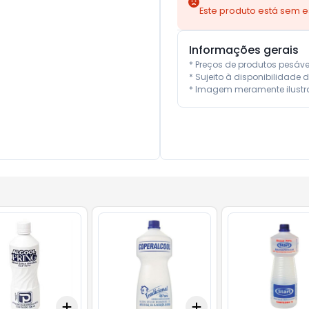
Este produto está sem 
Informações gerais
* Preços de produtos pesáv
* Sujeito à disponibilidade d
* Imagem meramente ilustra
Add
Add
10
+
3
+
5
+
10
+
3
+
5
+
10