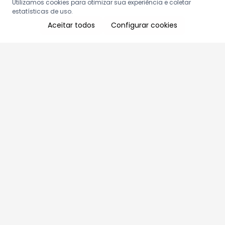
Utilizamos cookies para otimizar sua experiência e coletar
estatísticas de uso.
Aceitar todos
Configurar cookies
Aproveite as nossas promoções!
Cadastre seu e-mail e receba ofertas exclusivas.
QUERO RECEBER