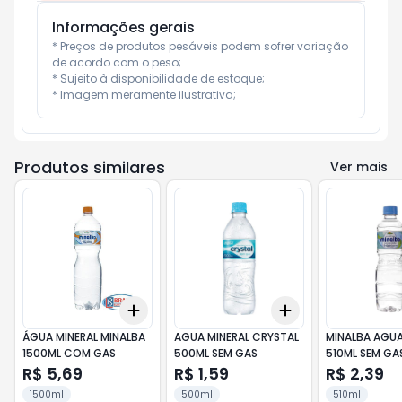
Informações gerais
* Preços de produtos pesáveis podem sofrer variação 
de acordo com o peso;

* Sujeito à disponibilidade de estoque;

* Imagem meramente ilustrativa;
Produtos similares
Ver mais
Add
Add
+
3
+
5
+
10
+
3
+
5
+
10
ÁGUA MINERAL MINALBA
AGUA MINERAL CRYSTAL
MINALBA AGUA
1500ML COM GAS
500ML SEM GAS
510ML SEM GA
R$ 5,69
R$ 1,59
R$ 2,39
1500ml
500ml
510ml