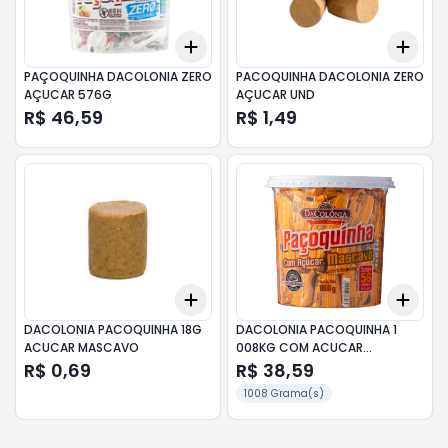
Add
Add
+
3
+
5
+
10
+
3
PAÇOQUINHA DACOLONIA ZERO
PACOQUINHA DACOLONIA ZERO
AÇUCAR 576G
AÇUCAR UND
R$ 46,59
R$ 1,49
Add
Add
+
3
+
5
+
10
+
3
DACOLONIA PACOQUINHA 18G
DACOLONIA PACOQUINHA 1
ACUCAR MASCAVO
008KG COM ACUCAR
MASCAVO
R$ 0,69
R$ 38,59
1008 Grama(s)