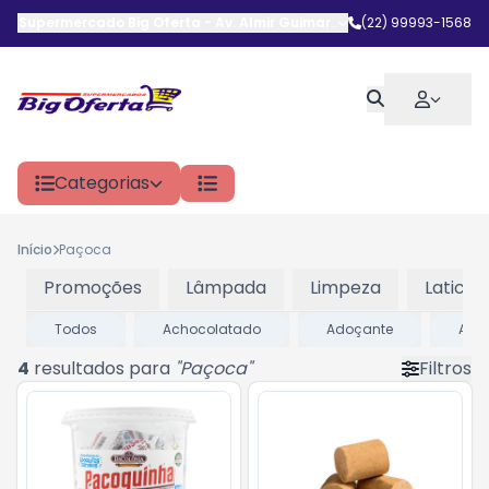
Supermercado Big Oferta
-
Av. Almir Guimarães
,
(22) 99993-1568
Araruama
-
RJ
Categorias
Início
Paçoca
Promoções
Lâmpada
Limpeza
Laticini
Todos
Achocolatado
Adoçante
ALIM
4
resultados para
"
Paçoca
"
Filtros