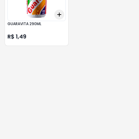
Add
+
3
+
5
+
10
GUARAVITA 290ML
R$ 1,49