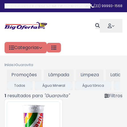
Supermercado Big Oferta
-
Av. Almir Guimarães
,
(22) 99993-1568
Araruama
-
RJ
Categorias
Início
Guaravita
Promoções
Lâmpada
Limpeza
Laticini
Todos
Água Mineral
Água tônica
Beb
1
resultados para
"
Guaravita
"
Filtros