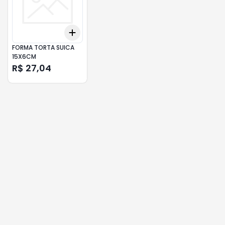
Add
+
3
+
5
+
10
FORMA TORTA SUICA
15X6CM
R$ 27,04