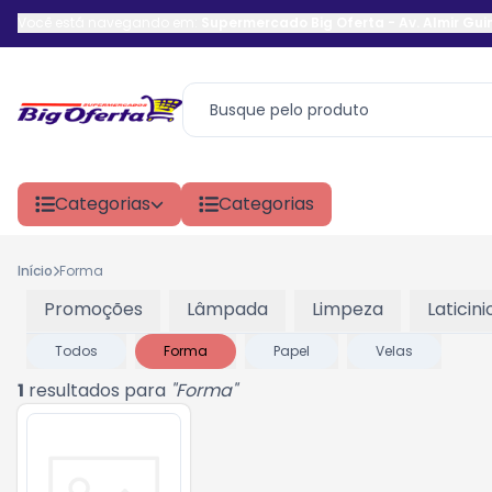
Você está navegando em:
Supermercado Big Oferta
-
Av. Almir Gu
Categorias
Categorias
Início
Forma
Promoções
Lâmpada
Limpeza
Laticini
Todos
Forma
Papel
Velas
1
resultados para
"
Forma
"