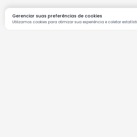
Gerenciar suas preferências de cookies
Utilizamos cookies para otimizar sua experiência e coletar estatíst
Aproveite as nossas prom
Cadastre seu e-mail e receba ofertas ex