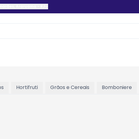
imarães
,
Araruama
-
RJ
os
Hortifruti
Grãos e Cereais
Bomboniere