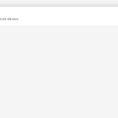
icas de uso.
oções!
clusivas.