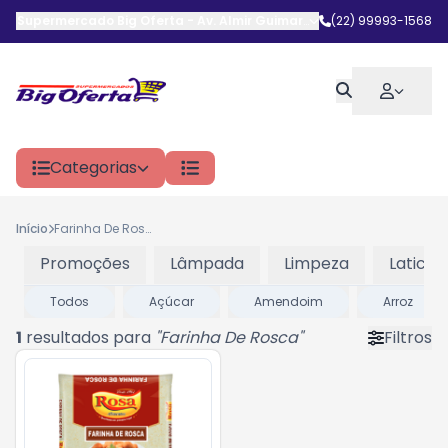
Supermercado Big Oferta
-
Av. Almir Guimarães
,
(22) 99993-1568
Araruama
-
RJ
Categorias
Início
Farinha De Rosca
Promoções
Lâmpada
Limpeza
Laticini
Todos
Açúcar
Amendoim
Arroz
1
resultados para
"
Farinha De Rosca
"
Filtros