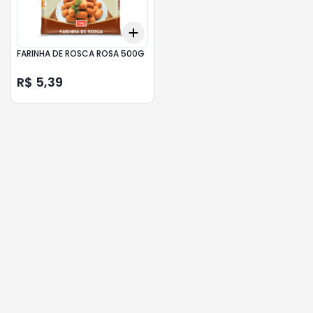
Add
+
3
+
5
+
10
FARINHA DE ROSCA ROSA 500G
R$ 5,39