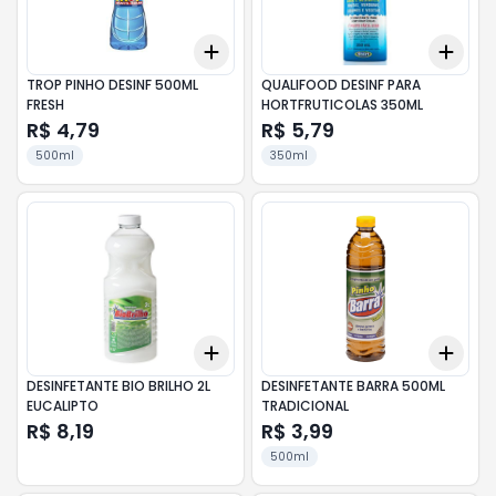
Add
Add
+
3
+
5
+
10
+
3
TROP PINHO DESINF 500ML
QUALIFOOD DESINF PARA
FRESH
HORTFRUTICOLAS 350ML
R$ 4,79
R$ 5,79
500ml
350ml
Add
Add
+
3
+
5
+
10
+
3
DESINFETANTE BIO BRILHO 2L
DESINFETANTE BARRA 500ML
EUCALIPTO
TRADICIONAL
R$ 8,19
R$ 3,99
500ml