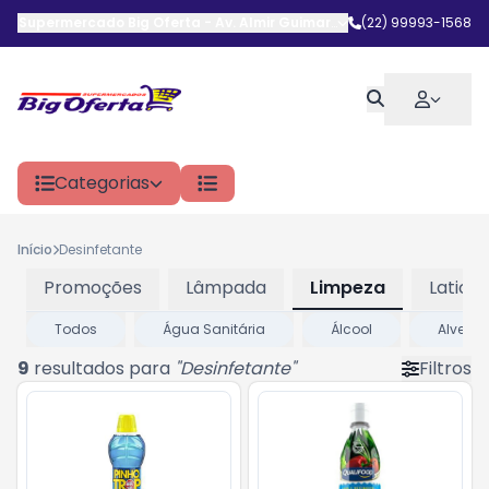
Supermercado Big Oferta
-
Av. Almir Guimarães
,
(22) 99993-1568
Araruama
-
RJ
Categorias
Início
Desinfetante
Promoções
Lâmpada
Limpeza
Laticin
Todos
Água Sanitária
Álcool
Alvejan
9
resultados para
"
Desinfetante
"
Filtros