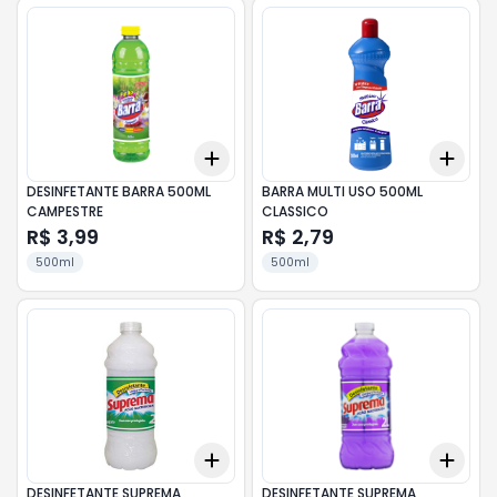
Add
Add
+
3
+
5
+
10
+
3
DESINFETANTE BARRA 500ML
BARRA MULTI USO 500ML
CAMPESTRE
CLASSICO
R$ 3,99
R$ 2,79
500ml
500ml
Add
Add
+
3
+
5
+
10
+
3
DESINFETANTE SUPREMA
DESINFETANTE SUPREMA