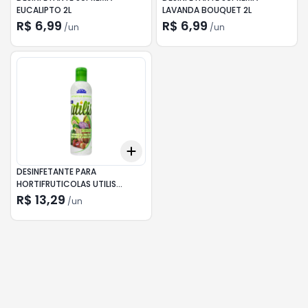
EUCALIPTO 2L
LAVANDA BOUQUET 2L
R$ 6,99
R$ 6,99
/
un
/
un
Add
+
3
+
5
+
10
DESINFETANTE PARA
HORTIFRUTICOLAS UTILIS
COALA 300ML
R$ 13,29
/
un