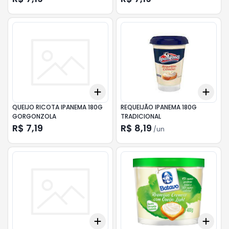
Add
Add
+
3
+
5
+
10
+
3
QUEIJO RICOTA IPANEMA 180G
REQUEIJÃO IPANEMA 180G
GORGONZOLA
TRADICIONAL
R$ 7,19
R$ 8,19
/
un
Add
Add
+
3
+
5
+
10
+
3