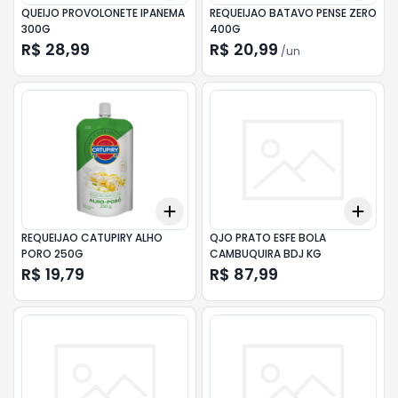
QUEIJO PROVOLONETE IPANEMA
REQUEIJAO BATAVO PENSE ZERO
300G
400G
R$ 28,99
R$ 20,99
/
un
Add
Add
+
3
+
5
+
10
+
3
REQUEIJAO CATUPIRY ALHO
QJO PRATO ESFE BOLA
PORO 250G
CAMBUQUIRA BDJ KG
R$ 19,79
R$ 87,99