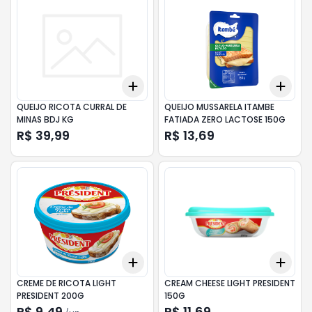
Add
Add
+
3
+
5
+
10
+
3
QUEIJO RICOTA CURRAL DE
QUEIJO MUSSARELA ITAMBE
MINAS BDJ KG
FATIADA ZERO LACTOSE 150G
R$ 39,99
R$ 13,69
Add
Add
+
3
+
5
+
10
+
3
CREME DE RICOTA LIGHT
CREAM CHEESE LIGHT PRESIDENT
PRESIDENT 200G
150G
R$ 9,49
R$ 11,69