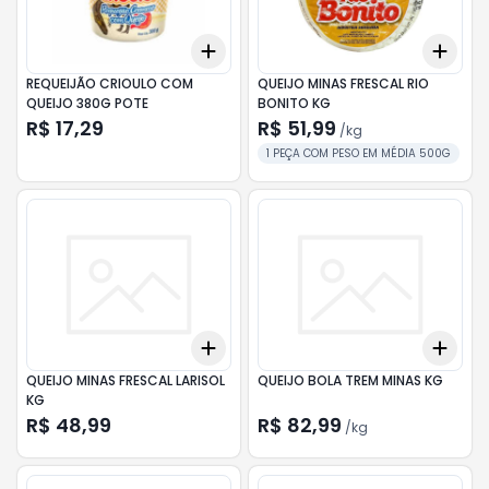
Add
Add
+
3
+
5
+
10
+
1.5
REQUEIJÃO CRIOULO COM
QUEIJO MINAS FRESCAL RIO
QUEIJO 380G POTE
BONITO KG
R$ 17,29
R$ 51,99
/
kg
1 PEÇA COM PESO EM MÉDIA 500G
Add
Add
+
3
+
5
+
10
+
0.
QUEIJO MINAS FRESCAL LARISOL
QUEIJO BOLA TREM MINAS KG
KG
R$ 48,99
R$ 82,99
/
kg