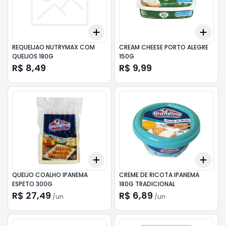
Add
Add
+
3
+
5
+
10
+
3
REQUEIJAO NUTRYMAX COM
CREAM CHEESE PORTO ALEGRE
QUEIJOS 180G
150G
R$ 8,49
R$ 9,99
Add
Add
+
3
+
5
+
10
+
3
QUEIJO COALHO IPANEMA
CREME DE RICOTA IPANEMA
ESPETO 300G
180G TRADICIONAL
R$ 27,49
R$ 6,89
/
un
/
un