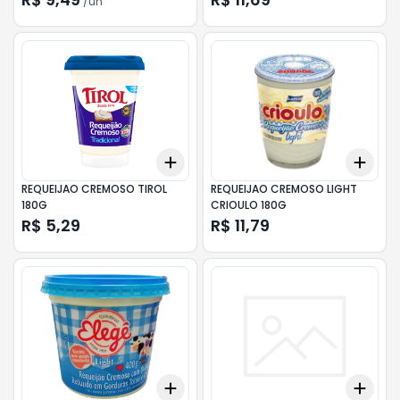
/
un
Add
Add
+
3
+
5
+
10
+
3
REQUEIJAO CREMOSO TIROL
REQUEIJAO CREMOSO LIGHT
180G
CRIOULO 180G
R$ 5,29
R$ 11,79
Add
Add
+
3
+
5
+
10
+
1.5