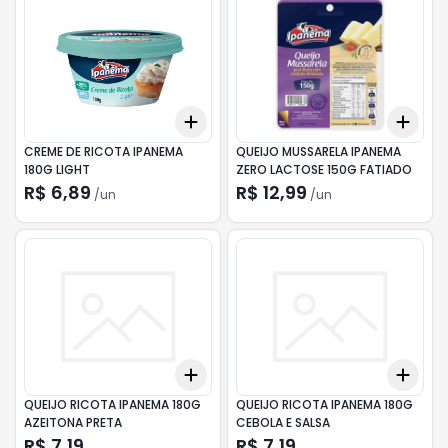
Add
Add
+
3
+
5
+
10
+
3
CREME DE RICOTA IPANEMA
QUEIJO MUSSARELA IPANEMA
180G LIGHT
ZERO LACTOSE 150G FATIADO
R$ 6,89
R$ 12,99
/
un
/
un
Add
Add
+
3
+
5
+
10
+
3
QUEIJO RICOTA IPANEMA 180G
QUEIJO RICOTA IPANEMA 180G
AZEITONA PRETA
CEBOLA E SALSA
R$ 7,19
R$ 7,19