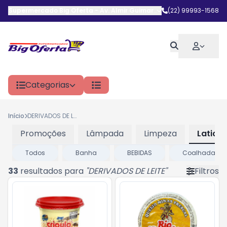
Supermercado Big Oferta
-
Av. Almir Guimarães
,
(22) 99993-1568
Araruama
-
RJ
Categorias
Início
DERIVADOS DE LEITE
Promoções
Lâmpada
Limpeza
Laticin
Todos
Banha
BEBIDAS
Coalhada
33
resultados para
"
DERIVADOS DE LEITE
"
Filtros