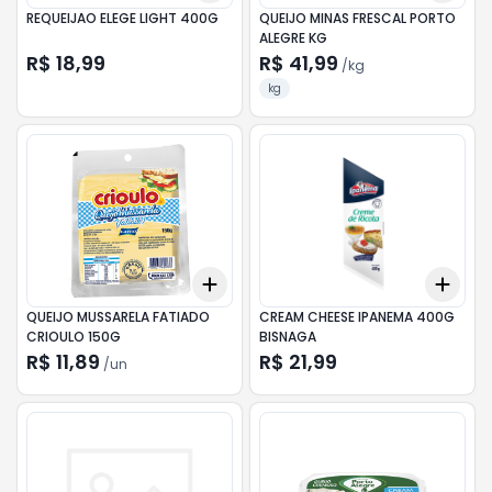
REQUEIJAO ELEGE LIGHT 400G
QUEIJO MINAS FRESCAL PORTO
ALEGRE KG
R$ 18,99
R$ 41,99
/
kg
kg
Add
Add
+
3
+
5
+
10
+
3
QUEIJO MUSSARELA FATIADO
CREAM CHEESE IPANEMA 400G
CRIOULO 150G
BISNAGA
R$ 11,89
R$ 21,99
/
un