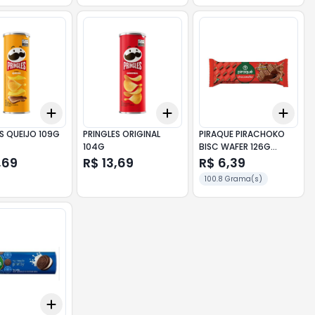
Add
Add
Add
10
+
3
+
5
+
10
+
3
+
5
+
10
+
3
S QUEIJO 109G
PRINGLES ORIGINAL
PIRAQUE PIRACHOKO
104G
BISC WAFER 126G
CHOCOLATE
,69
R$ 13,69
R$ 6,39
100.8 Grama(s)
Add
10
+
3
+
5
+
10