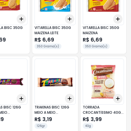
Add
Add
Add
10
+
3
+
5
+
10
+
3
+
5
+
10
+
3
LA BISC 350G
VITARELLA BISC 350G
VITARELLA BISC 350G
MAIZENA LEITE
MAIZENA
,69
R$ 6,69
R$ 6,69
350 Grama(s)
350 Grama(s)
Add
Add
Add
10
+
3
+
5
+
10
+
3
+
5
+
10
+
3
S BISC 126G
TRAKINAS BISC 126G
TORRADA
MEIO
MEIO A MEIO
CROCANTíSSIMO 40G
ATE E
CHOCOLATE BRANCO E
PEITO DE PERU
19
R$ 3,19
R$ 3,99
GO
PRETO
REQUEIJÃO
126gr
40g