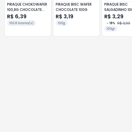
PIRAQUE CHOKOWAFER
PIRAQUE BISC WAFER
PIRAQUE BISC
100,8G CHOCOLATE
CHOCOLATE 100G
SALGADINHO 1
BRANCO
R$ 6,39
R$ 3,19
R$ 3,29
R$ 3,99
100.8 Grama(s)
100g
-
18
%
100gr