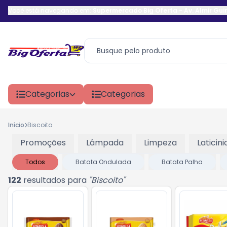
Você está navegando em:
Supermercado Big Oferta
-
Av. Almir Gu
Categorias
Categorias
Início
Biscoito
Promoções
Lâmpada
Limpeza
Laticini
Todos
Batata Ondulada
Batata Palha
122
resultados para
"
Biscoito
"