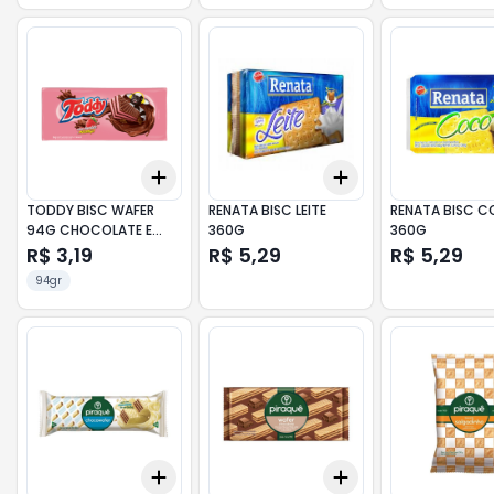
Add
Add
+
3
+
5
+
10
+
3
+
5
+
10
TODDY BISC WAFER
RENATA BISC LEITE
RENATA BISC 
94G CHOCOLATE E
360G
360G
MORANGO
R$ 3,19
R$ 5,29
R$ 5,29
94gr
Add
Add
+
3
+
5
+
10
+
3
+
5
+
10