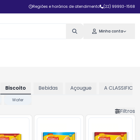
Regiões e horários de atendimento
(22) 99993-1568
Minha conta
Biscoito
Bebidas
Açougue
A CLASSIFICAR
Wafer
Filtros