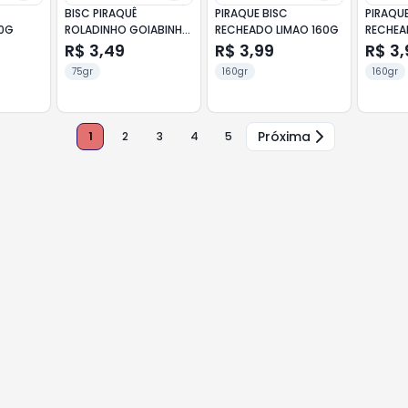
BISC PIRAQUÊ
PIRAQUE BISC
PIRAQUE
00G
ROLADINHO GOIABINHA
RECHEADO LIMAO 160G
RECHEA
75G
PRETTY
R$ 3,49
R$ 3,99
R$ 3,
75gr
160gr
160gr
Próxima
1
2
3
4
5