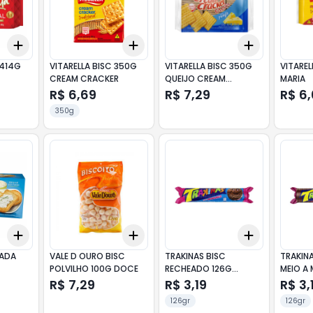
Add
Add
Add
+
3
+
5
+
10
+
3
+
5
+
10
+
3
+
5
+
 414G
VITARELLA BISC 350G
VITARELLA BISC 350G
VITAREL
CREAM CRACKER
QUEIJO CREAM
MARIA
CRACKER CROCKS
R$ 6,69
R$ 7,29
R$ 6
350g
Add
Add
Add
+
3
+
5
+
10
+
3
+
5
+
10
+
3
+
5
+
RADA
VALE D OURO BISC
TRAKINAS BISC
TRAKINA
POLVILHO 100G DOCE
RECHEADO 126G
MEIO A 
MORANGO
CHOCOL
R$ 7,29
R$ 3,19
R$ 3,
MORAN
126gr
126gr