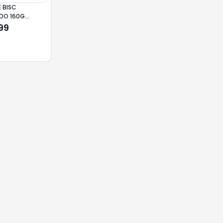
 BISC
DO 160G
99