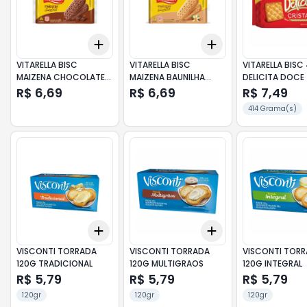
Add
Add
+
3
+
5
+
10
+
3
+
5
+
10
VITARELLA BISC
VITARELLA BISC
VITARELLA BISC
MAIZENA CHOCOLATE
MAIZENA BAUNILHA
DELICITA DOCE
350G
350G
R$ 6,69
R$ 6,69
R$ 7,49
414 Grama(s)
Add
Add
+
3
+
5
+
10
+
3
+
5
+
10
VISCONTI TORRADA
VISCONTI TORRADA
VISCONTI TOR
120G TRADICIONAL
120G MULTIGRAOS
120G INTEGRAL
R$ 5,79
R$ 5,79
R$ 5,79
120gr
120gr
120gr