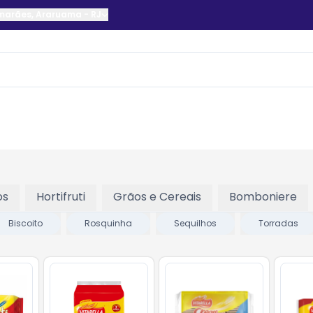
imarães
,
Araruama
-
RJ
os
Hortifruti
Grãos e Cereais
Bomboniere
Biscoito
Rosquinha
Sequilhos
Torradas