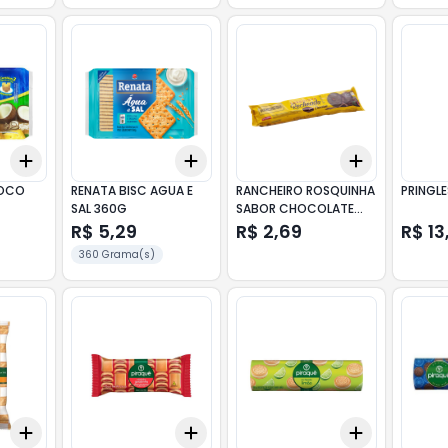
Add
Add
Add
+
3
+
5
+
10
+
3
+
5
+
10
+
3
+
5
+
COCO
RENATA BISC AGUA E
RANCHEIRO ROSQUINHA
PRINGLE
SAL 360G
SABOR CHOCOLATE
90G
R$ 5,29
R$ 2,69
R$ 13
360 Grama(s)
Add
Add
Add
+
3
+
5
+
10
+
3
+
5
+
10
+
3
+
5
+