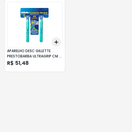
Add
+
3
+
5
+
10
APARELHO DESC GILLETTE
PRESTOBARBA ULTRAGRIP CM 1
UNID C/12
R$ 51,48