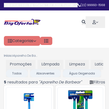
Supermercado Big Oferta
-
Av. Almir Guimarães
,
(22) 99993-1568
Araruama
-
RJ
Categorias
Início
Aparelho De Barbear
Promoções
Lâmpada
Limpeza
Laticini
Todos
Absorventes
Água Oxigenada
5
resultados para
"
Aparelho De Barbear
"
Filtros