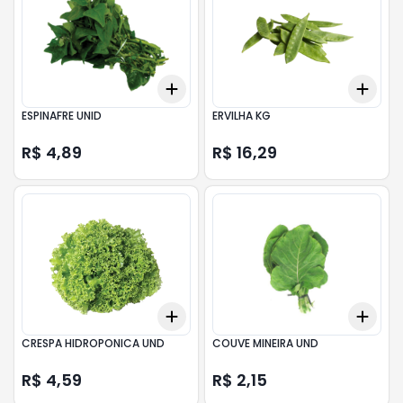
Add
Add
+
3
+
5
+
10
+
0.
ESPINAFRE UNID
ERVILHA KG
R$ 4,89
R$ 16,29
Add
Add
+
3
+
5
+
10
+
3
CRESPA HIDROPONICA UND
COUVE MINEIRA UND
R$ 4,59
R$ 2,15