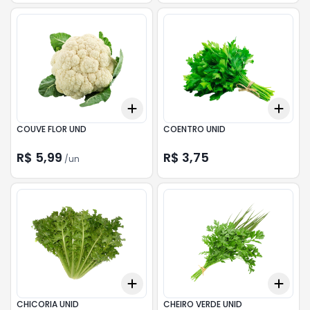
Add
Add
+
3
+
5
+
10
+
3
COUVE FLOR UND
COENTRO UNID
R$ 5,99
R$ 3,75
/
un
Add
Add
+
3
+
5
+
10
+
3
CHICORIA UNID
CHEIRO VERDE UNID