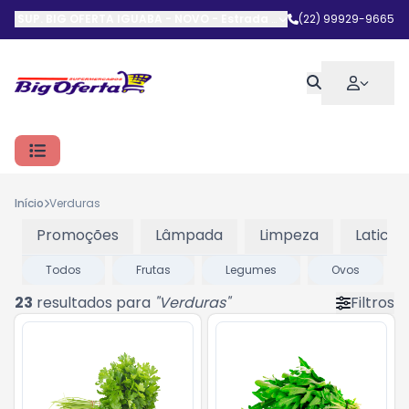
SUP. BIG OFERTA IGUABA - NOVO
-
Estrada do Arrastão
(22) 99929-9665
,
Iguaba G
Início
Verduras
Promoções
Lâmpada
Limpeza
Laticini
Todos
Frutas
Legumes
Ovos
23
resultados para
"
Verduras
"
Filtros