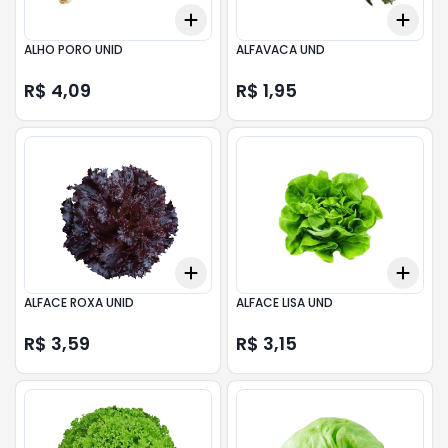
Add
Add
+
3
+
5
+
10
+
3
ALHO PORO UNID
ALFAVACA UND
R$ 4,09
R$ 1,95
Add
Add
+
3
+
5
+
10
+
3
ALFACE ROXA UNID
ALFACE LISA UND
R$ 3,59
R$ 3,15