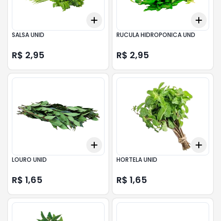
Add
Add
+
3
+
5
+
10
+
3
SALSA UNID
RUCULA HIDROPONICA UND
R$ 2,95
R$ 2,95
Add
Add
+
3
+
5
+
10
+
3
LOURO UNID
HORTELA UNID
R$ 1,65
R$ 1,65