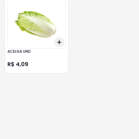
Add
+
3
+
5
+
10
ACELGA UND
R$ 4,09