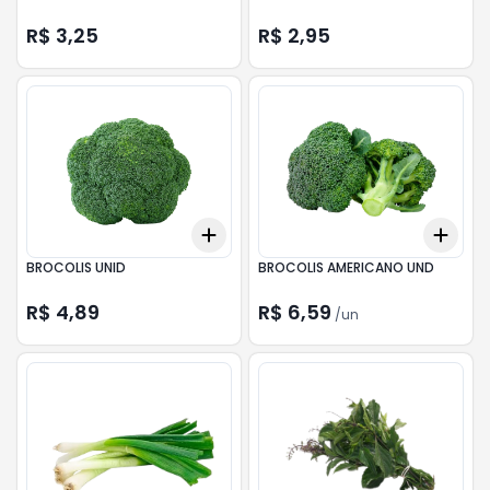
R$ 3,25
R$ 2,95
Add
Add
+
3
+
5
+
10
+
3
BROCOLIS UNID
BROCOLIS AMERICANO UND
R$ 4,89
R$ 6,59
/
un