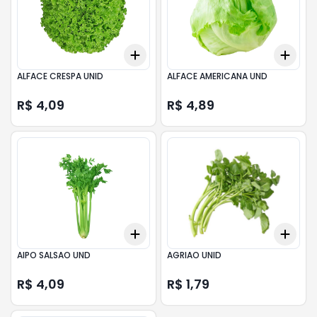
Add
Add
+
3
+
5
+
10
+
3
ALFACE CRESPA UNID
ALFACE AMERICANA UND
R$ 4,09
R$ 4,89
Add
Add
+
3
+
5
+
10
+
3
AIPO SALSAO UND
AGRIAO UNID
R$ 4,09
R$ 1,79