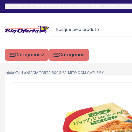
Você está navegando em:
SUP. BIG OFERTA IGUABA - NOVO
-
Estrad
Categorias
Categorias
Início
Torta
SADIA TORTA 500G PALMITO COM CATUPIRY