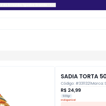
a do Arrastão
,
Iguaba Grande
-
RJ
SADIA TORTA 5
Código: #
3311321
Marca:
R$ 24,99
500gr
Indisponível