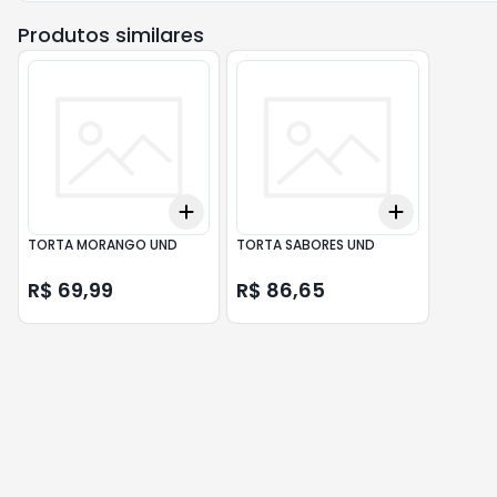
Produtos similares
Add
Add
+
3
+
5
+
10
+
3
+
5
+
TORTA MORANGO UND
TORTA SABORES UND
R$ 69,99
R$ 86,65