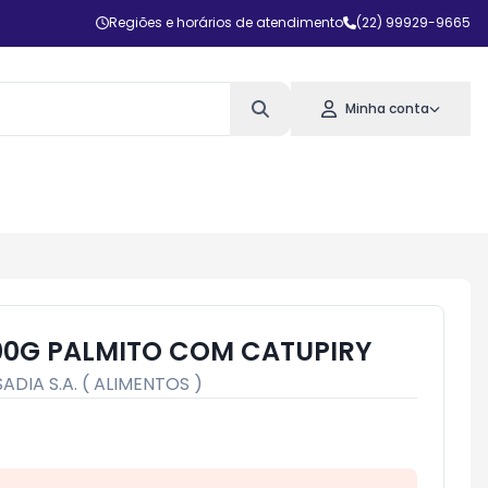
Regiões e horários de atendimento
(22) 99929-9665
Minha conta
00G PALMITO COM CATUPIRY
SADIA S.A. ( ALIMENTOS )