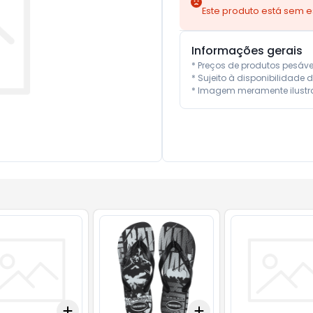
Este produto está sem 
Informações gerais
* Preços de produtos pesáv
* Sujeito à disponibilidade d
* Imagem meramente ilustra
Add
Add
10
+
3
+
5
+
10
+
3
+
5
+
10