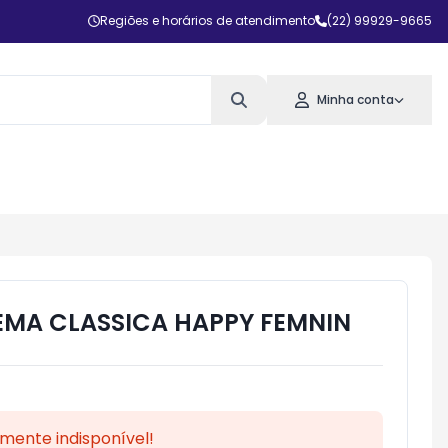
Regiões e horários de atendimento
(22) 99929-9665
Minha conta
EMA CLASSICA HAPPY FEMNIN
mente indisponível!