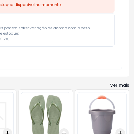
estoque disponível no momento.
eis podem sofrer variação de acordo com o peso;

e estoque;

tiva;
Ver mais
Add
Add
Add
+
3
+
5
+
10
+
3
+
5
+
10
+
3