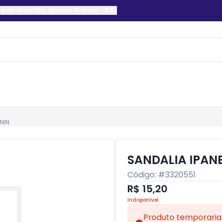
a do Arrastão
,
Iguaba Grande
-
RJ
NIN
SANDALIA IPAN
Código: #
3320551
R$ 15,20
Indisponível
Produto temporaria