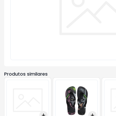
Produtos similares
Add
Add
+
3
+
5
+
10
+
3
+
5
+