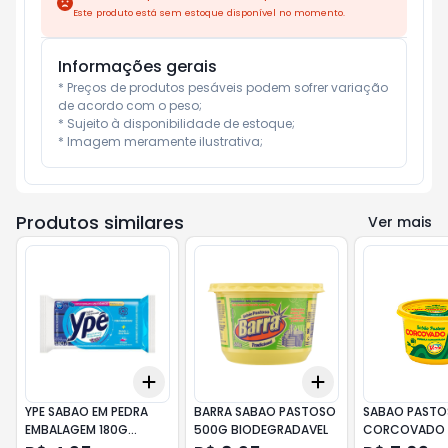
Este produto está sem estoque disponível no momento.
Informações gerais
* Preços de produtos pesáveis podem sofrer variação 
de acordo com o peso;

* Sujeito à disponibilidade de estoque;

* Imagem meramente ilustrativa;
Produtos similares
Ver mais
Add
Add
+
3
+
5
+
10
+
3
+
5
+
10
YPE SABAO EM PEDRA
BARRA SABAO PASTOSO
SABAO PAST
EMBALAGEM 180G
500G BIODEGRADAVEL
CORCOVADO 
MULTIATIVO AZUL