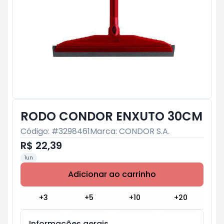
RODO CONDOR ENXUTO 30CM
Código: #
3298461
Marca:
CONDOR S.A.
R$ 22,39
1un
Adicionar ao carrinho
Subtotal:
R$ 0
+
3
+
5
+
10
+
20
Informações gerais