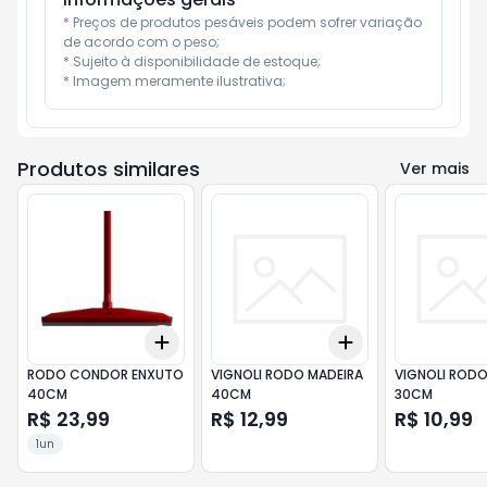
* Preços de produtos pesáveis podem sofrer variação 
de acordo com o peso;

* Sujeito à disponibilidade de estoque;

* Imagem meramente ilustrativa;
Produtos similares
Ver mais
Add
Add
+
3
+
5
+
10
+
3
+
5
+
10
RODO CONDOR ENXUTO
VIGNOLI RODO MADEIRA
VIGNOLI RODO
40CM
40CM
30CM
R$ 23,99
R$ 12,99
R$ 10,99
1un