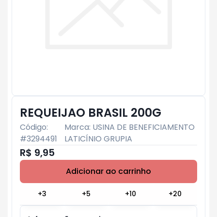
REQUEIJAO BRASIL 200G
Código:
Marca:
USINA DE BENEFICIAMENTO
#
3294491
LATICÍNIO GRUPIA
R$ 9,95
Adicionar ao carrinho
Subtotal:
R$ 0
+
3
+
5
+
10
+
20