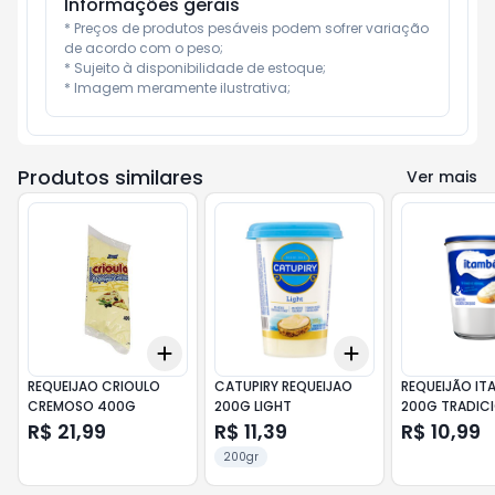
Informações gerais
* Preços de produtos pesáveis podem sofrer variação 
de acordo com o peso;

* Sujeito à disponibilidade de estoque;

* Imagem meramente ilustrativa;
Produtos similares
Ver mais
Add
Add
+
3
+
5
+
10
+
3
+
5
+
10
REQUEIJAO CRIOULO
CATUPIRY REQUEIJAO
REQUEIJÃO IT
CREMOSO 400G
200G LIGHT
200G TRADIC
COPO
R$ 21,99
R$ 11,39
R$ 10,99
200gr