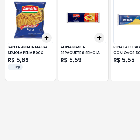
Add
Add
+
3
+
5
+
10
+
3
+
5
+
10
SANTA AMALIA MASSA
ADRIA MASSA
RENATA ESPAG
SEMOLA PENA 500G
ESPAGUETE 8 SEMOLA
COM OVOS 5
750G
R$ 5,69
R$ 5,59
R$ 5,55
500gr