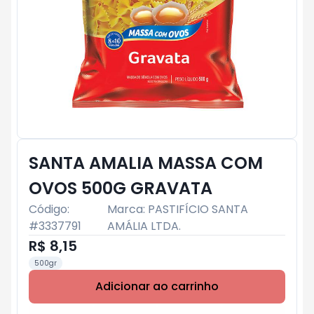
SANTA AMALIA MASSA COM
OVOS 500G GRAVATA
Código:
Marca:
PASTIFÍCIO SANTA
#
3337791
AMÁLIA LTDA.
R$ 8,15
500gr
Adicionar ao carrinho
Subtotal:
R$ 0