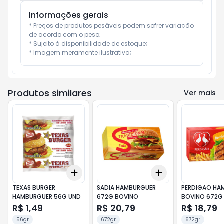
Informações gerais
* Preços de produtos pesáveis podem sofrer variação 
de acordo com o peso;

* Sujeito à disponibilidade de estoque;

* Imagem meramente ilustrativa;
Produtos similares
Ver mais
Add
Add
+
3
+
5
+
10
+
3
+
5
+
10
TEXAS BURGER
SADIA HAMBURGUER
PERDIGAO HA
HAMBURGUER 56G UND
672G BOVINO
BOVINO 672G
R$ 1,49
R$ 20,79
R$ 18,79
56gr
672gr
672gr