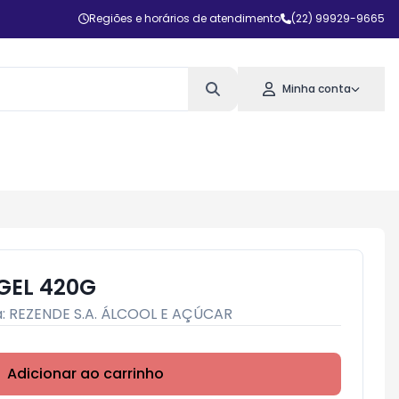
Regiões e horários de atendimento
(22) 99929-9665
Minha conta
GEL 420G
a:
REZENDE S.A. ÁLCOOL E AÇÚCAR
Adicionar ao carrinho
Subtotal:
R$ 0,00