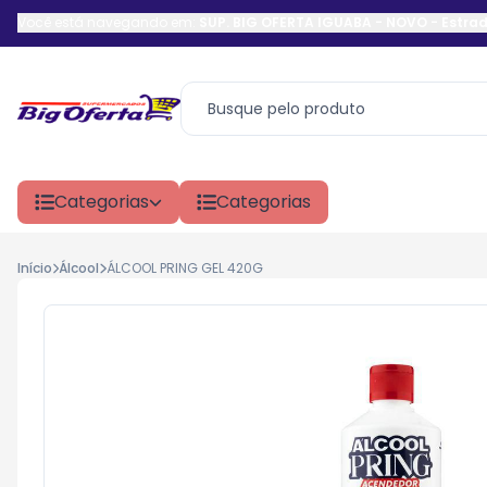
Você está navegando em:
SUP. BIG OFERTA IGUABA - NOVO
-
Estrad
Categorias
Categorias
Início
Álcool
ÁLCOOL PRING GEL 420G