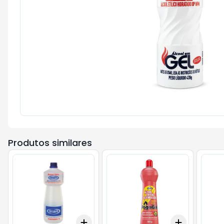
Produtos similares
Add
Add
+
3
+
5
+
10
+
3
+
5
+