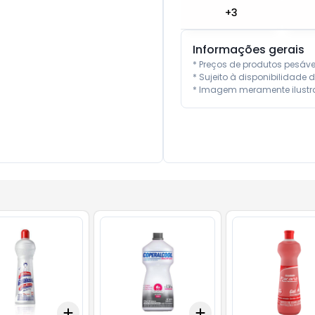
+
3
Informações gerais
* Preços de produtos pesáv
* Sujeito à disponibilidade d
* Imagem meramente ilustra
Add
Add
10
+
3
+
5
+
10
+
3
+
5
+
10