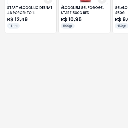
START ALCOOL LIQ DESNAT
ÁLCOOL EM GEL FOGOGEL
GELALC
46 PORCENTO 1L
START 500G RED
450G
R$ 12,49
R$ 10,95
R$ 9
1 Litro
500gr
450gr