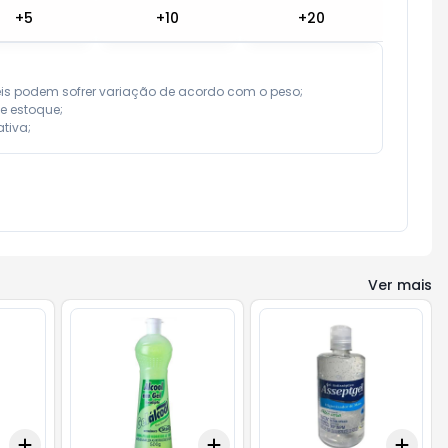
+
5
+
10
+
20
eis podem sofrer variação de acordo com o peso;

e estoque;

tiva;
Ver mais
Add
Add
Add
+
3
+
5
+
10
+
3
+
5
+
10
+
3