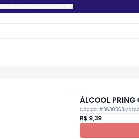
a do Arrastão
,
Iguaba Grande
-
RJ
ÁLCOOL PRING 
Código: #
3630563
Marc
R$ 9,39