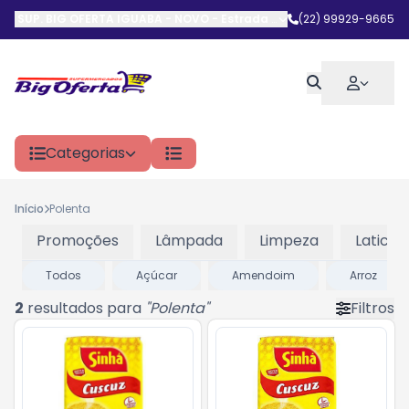
SUP. BIG OFERTA IGUABA - NOVO
-
Estrada do Arrastão
(22) 99929-9665
,
Iguaba G
Categorias
Início
Polenta
Promoções
Lâmpada
Limpeza
Laticini
Todos
Açúcar
Amendoim
Arroz
2
resultados para
"
Polenta
"
Filtros