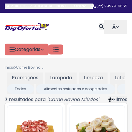
SUP. BIG OFERTA IGUABA - NOVO
-
Estrada do Arrastão
(22) 99929-9665
,
Iguaba G
Categorias
Início
Carne Bovina Miúdos
Promoções
Lâmpada
Limpeza
Laticini
Todos
Alimentos resfriados e congelados
AVE
7
resultados para
"
Carne Bovina Miúdos
"
Filtros