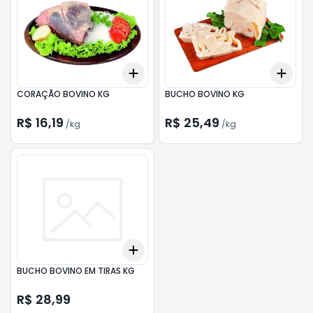
Add
Add
+
4.5
kg
+
7.5
kg
+
2.1
CORAÇÃO BOVINO KG
BUCHO BOVINO KG
R$ 16,19
R$ 25,49
/
kg
/
kg
Add
+
3
+
5
+
10
BUCHO BOVINO EM TIRAS KG
R$ 28,99