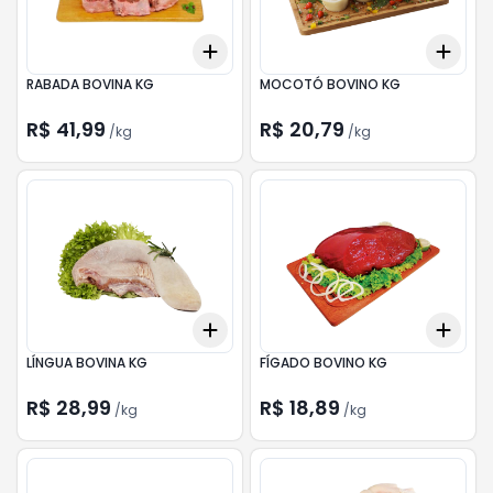
Add
Add
+
2.1
kg
+
3.5
kg
+
3.
RABADA BOVINA KG
MOCOTÓ BOVINO KG
R$ 41,99
R$ 20,79
/
kg
/
kg
Add
Add
+
3
kg
+
5
kg
+
0.
LÍNGUA BOVINA KG
FÍGADO BOVINO KG
R$ 28,99
R$ 18,89
/
kg
/
kg