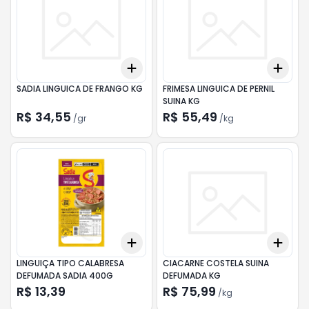
Add
Add
+
1.5
gr
+
2.5
gr
+
3
SADIA LINGUICA DE FRANGO KG
FRIMESA LINGUICA DE PERNIL
SUINA KG
R$ 34,55
R$ 55,49
/
gr
/
kg
Add
Add
+
3
+
5
+
10
+
3
LINGUIÇA TIPO CALABRESA
CIACARNE COSTELA SUINA
DEFUMADA SADIA 400G
DEFUMADA KG
R$ 13,39
R$ 75,99
/
kg