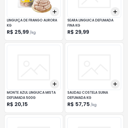
Add
Add
+
1.5
kg
+
2.5
kg
+
3
LINGUIÇA DE FRANGO AURORA
SEARA LINGUICA DEFUMADA
KG
FINA KG
R$ 25,99
R$ 29,99
/
kg
Add
Add
+
3
+
5
+
10
+
3
MONTE AZUL LINGUICA MISTA
SAUDALI COSTELA SUINA
DEFUMADA 500G
DEFUMADA KG
R$ 20,15
R$ 57,75
/
kg