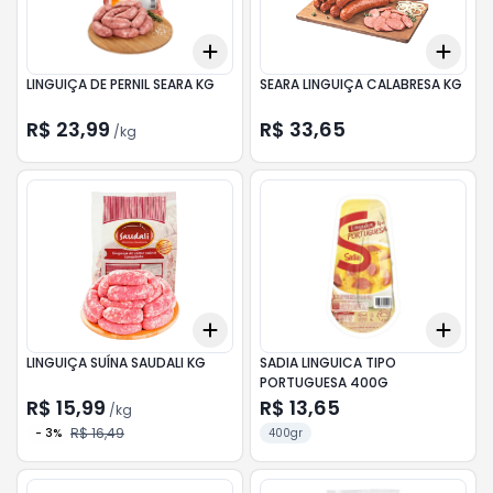
Add
Add
+
1.2
kg
+
2
kg
+
0.
LINGUIÇA DE PERNIL SEARA KG
SEARA LINGUIÇA CALABRESA KG
R$ 23,99
R$ 33,65
/
kg
Add
Add
+
1.2
kg
+
2
kg
+
3
LINGUIÇA SUÍNA SAUDALI KG
SADIA LINGUICA TIPO
PORTUGUESA 400G
R$ 15,99
R$ 13,65
/
kg
R$ 16,49
-
3
%
400gr