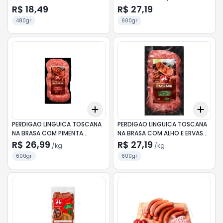
R$ 18,49
R$ 27,19
480gr
600gr
Add
Add
+
3
kg
+
5
kg
+
3
PERDIGAO LINGUICA TOSCANA
PERDIGAO LINGUICA TOSCANA
NA BRASA COM PIMENTA
NA BRASA COM ALHO E ERVAS
BIQUINHO 600G
600G
R$ 26,99
R$ 27,19
/
kg
/
kg
600gr
600gr