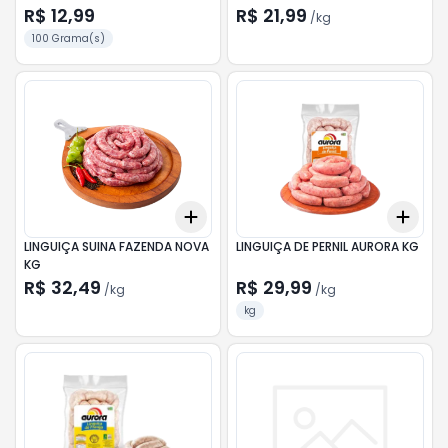
R$ 12,99
R$ 21,99
/
kg
100 Grama(s)
Add
Add
+
0.6
kg
+
1
kg
+
0.
LINGUIÇA SUINA FAZENDA NOVA
LINGUIÇA DE PERNIL AURORA KG
KG
R$ 32,49
R$ 29,99
/
kg
/
kg
kg