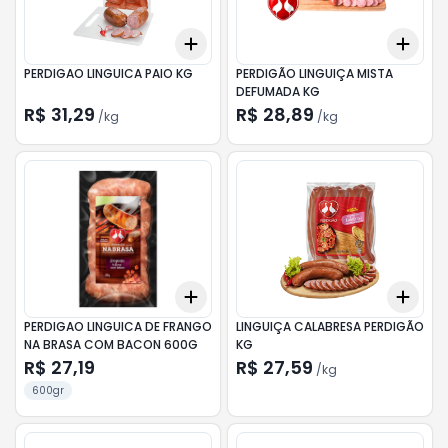
Add
Add
+
0.6
kg
+
1
kg
+
0.
PERDIGAO LINGUICA PAIO KG
PERDIGÃO LINGUIÇA MISTA
DEFUMADA KG
R$ 31,29
R$ 28,89
/
kg
/
kg
Add
Add
+
3
+
5
+
10
+
0.
PERDIGAO LINGUICA DE FRANGO
LINGUIÇA CALABRESA PERDIGÃO
NA BRASA COM BACON 600G
KG
R$ 27,19
R$ 27,59
/
kg
600gr