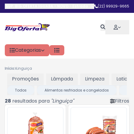
SUP. BIG OFERTA IGUABA - NOVO
-
Estrada do Arrastão
(22) 99929-9665
,
Iguaba G
Categorias
Início
Linguiça
Promoções
Lâmpada
Limpeza
Laticini
Todos
Alimentos resfriados e congelados
AVE
28
resultados para
"
Linguiça
"
Filtros