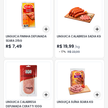
Add
Add
+
3
+
5
+
10
+
0.
LINGUICA FININHA DEFUMADA
LINGUICA CALABRESA SADIA KG
SEARA 215G
R$ 7,49
R$ 19,99
/
kg
R$ 23,99
-
17
%
Add
Add
+
3
+
5
+
10
+
0.
LINGUICA CALABRESA
LINGUIÇA SUÍNA SEARA KG
DEFUMADA CERATTI 100G