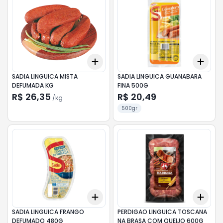
Add
Add
+
0.9
kg
+
1.5
kg
+
3
SADIA LINGUICA MISTA
SADIA LINGUICA GUANABARA
DEFUMADA KG
FINA 500G
R$ 26,35
R$ 20,49
/
kg
500gr
Add
Add
+
3
+
5
+
10
+
3
SADIA LINGUICA FRANGO
PERDIGAO LINGUICA TOSCANA
DEFUMADO 480G
NA BRASA COM QUEIJO 600G