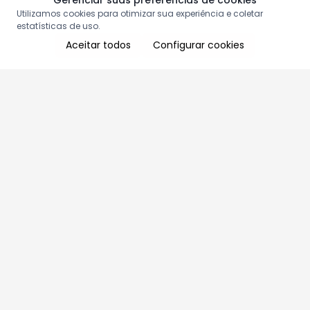
Gerenciar suas preferências de cookies
Utilizamos cookies para otimizar sua experiência e coletar
estatísticas de uso.
Aceitar todos
Configurar cookies
Aproveite as nossas promoções!
Cadastre seu e-mail e receba ofertas exclusivas.
QUERO RECEBER