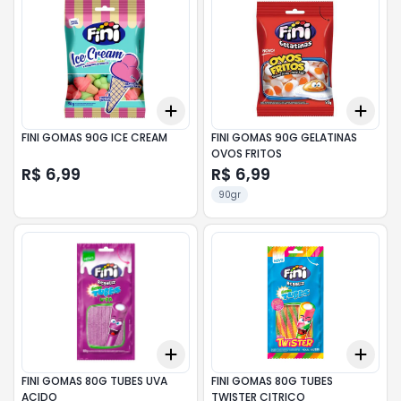
Add
Add
+
3
+
5
+
10
+
3
FINI GOMAS 90G ICE CREAM
FINI GOMAS 90G GELATINAS
OVOS FRITOS
R$ 6,99
R$ 6,99
90gr
Add
Add
+
3
+
5
+
10
+
3
FINI GOMAS 80G TUBES UVA
FINI GOMAS 80G TUBES
ACIDO
TWISTER CITRICO