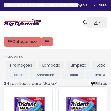
SUP. BIG OFERTA IGUABA - NOVO
-
Estrada do Arrastão
(22) 99929-9665
,
Iguaba G
Categorias
Início
Goma
Promoções
Lâmpada
Limpeza
Laticini
Todos
Amendoim
Balas
Barra De Ce
24
resultados para
"
Goma
"
Filtros