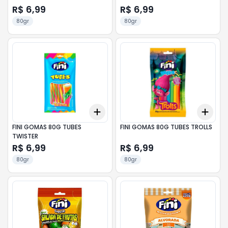
R$ 6,99
R$ 6,99
80gr
80gr
Add
Add
+
3
+
5
+
10
+
3
FINI GOMAS 80G TUBES
FINI GOMAS 80G TUBES TROLLS
TWISTER
R$ 6,99
R$ 6,99
80gr
80gr