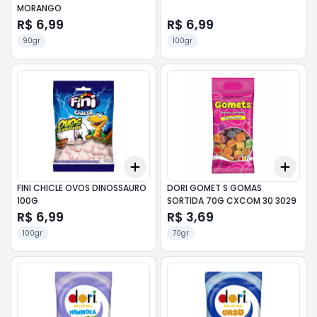
MORANGO
R$ 6,99
R$ 6,99
90gr
100gr
Add
Add
+
3
+
5
+
10
+
3
FINI CHICLE OVOS DINOSSAURO
DORI GOMET S GOMAS
100G
SORTIDA 70G CXCOM 30 3029
R$ 6,99
R$ 3,69
100gr
70gr