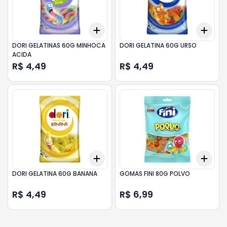
Add
Add
+
3
+
5
+
10
+
3
DORI GELATINAS 60G MINHOCA
DORI GELATINA 60G URSO
ACIDA
R$ 4,49
R$ 4,49
Add
Add
+
3
+
5
+
10
+
3
DORI GELATINA 60G BANANA
GOMAS FINI 80G POLVO
R$ 4,49
R$ 6,99