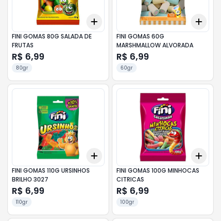
Add
Add
+
3
+
5
+
10
+
3
FINI GOMAS 80G SALADA DE
FINI GOMAS 60G
FRUTAS
MARSHMALLOW ALVORADA
R$ 6,99
R$ 6,99
80gr
60gr
Add
Add
+
3
+
5
+
10
+
3
FINI GOMAS 110G URSINHOS
FINI GOMAS 100G MINHOCAS
BRILHO 3027
CITRICAS
R$ 6,99
R$ 6,99
110gr
100gr