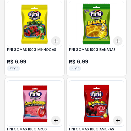
Add
Add
+
3
+
5
+
10
+
3
FINI GOMAS 100G MINHOCAS
FINI GOMAS 100G BANANAS
R$ 6,99
R$ 6,99
100gr
90gr
Add
Add
+
3
+
5
+
10
+
3
FINI GOMAS 100G AROS
FINI GOMAS 100G AMORAS