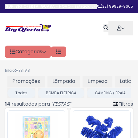
SUP. BIG OFERTA IGUABA - NOVO
-
Estrada do Arrastão
(22) 99929-9665
,
Iguaba G
Categorias
Início
FESTAS
Promoções
Lâmpada
Limpeza
Laticini
Todos
BOMBA ELETRICA
CAMPING / PRAIA
14
resultados para
"
FESTAS
"
Filtros