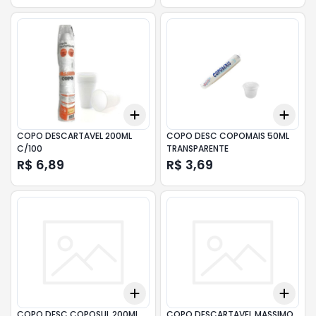
Add
Add
+
3
+
5
+
10
+
3
COPO DESCARTAVEL 200ML
COPO DESC COPOMAIS 50ML
C/100
TRANSPARENTE
R$ 6,89
R$ 3,69
Add
Add
+
3
+
5
+
10
+
3
COPO DESC COPOSUL 200ML
COPO DESCARTAVEL MASSIMO