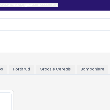
a do Arrastão
,
Iguaba Grande
-
RJ
os
Hortifruti
Grãos e Cereais
Bomboniere