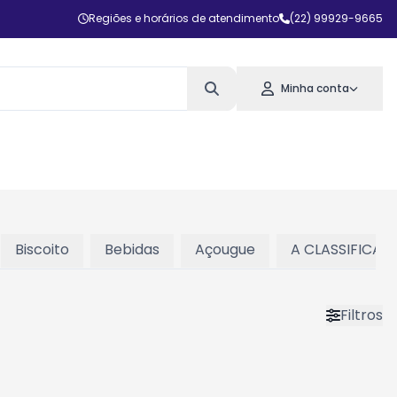
Regiões e horários de atendimento
(22) 99929-9665
Minha conta
Biscoito
Bebidas
Açougue
A CLASSIFICAR
Filtros