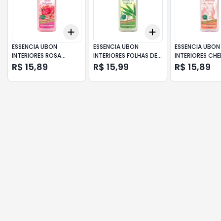
Add
Add
+
3
+
5
+
10
+
3
+
5
+
10
ESSENCIA UBON
ESSENCIA UBON
ESSENCIA UBON
INTERIORES ROSA
INTERIORES FOLHAS DE
INTERIORES CHE
BULGARA 140ML
BAMBU 140ML
DE TALCO 140M
R$ 15,89
R$ 15,99
R$ 15,89