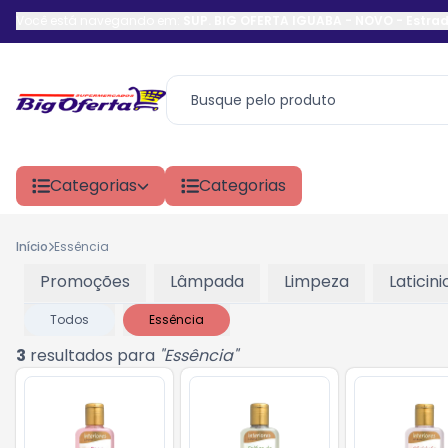
Você está navegando em:
SUP. BIG OFERTA IGUABA - NOVO
-
Estrad
Categorias
Categorias
Início
Essência
Promoções
Lâmpada
Limpeza
Laticini
Todos
Essência
3
resultados para
"
Essência
"