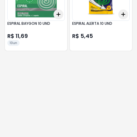
Add
Add
+
3
+
5
+
10
+
3
ESPIRAL BAYGON 10 UND
ESPIRAL ALERTA 10 UND
R$ 11,69
R$ 5,45
10un