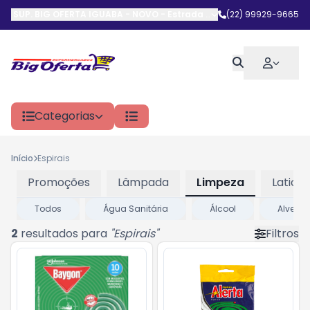
SUP. BIG OFERTA IGUABA - NOVO
-
Estrada do Arrastão
(22) 99929-9665
,
Iguaba G
Categorias
Início
Espirais
Promoções
Lâmpada
Limpeza
Laticin
Todos
Água Sanitária
Álcool
Alvejan
2
resultados para
"
Espirais
"
Filtros