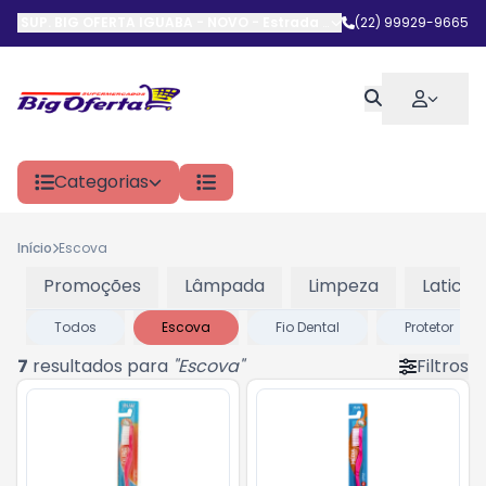
SUP. BIG OFERTA IGUABA - NOVO
-
Estrada do Arrastão
(22) 99929-9665
,
Iguaba G
Categorias
Início
Escova
Promoções
Lâmpada
Limpeza
Laticini
Todos
Escova
Fio Dental
Protetor
7
resultados para
"
Escova
"
Filtros