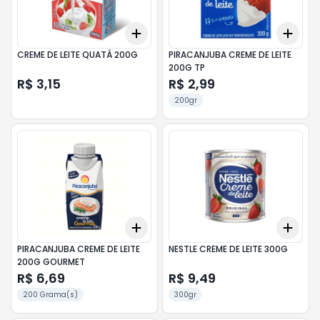
Add
Add
+
3
+
5
+
10
+
3
CREME DE LEITE QUATÁ 200G
PIRACANJUBA CREME DE LEITE
200G TP
R$ 3,15
R$ 2,99
200gr
Add
Add
+
3
+
5
+
10
+
3
PIRACANJUBA CREME DE LEITE
NESTLE CREME DE LEITE 300G
200G GOURMET
R$ 6,69
R$ 9,49
200 Grama(s)
300gr