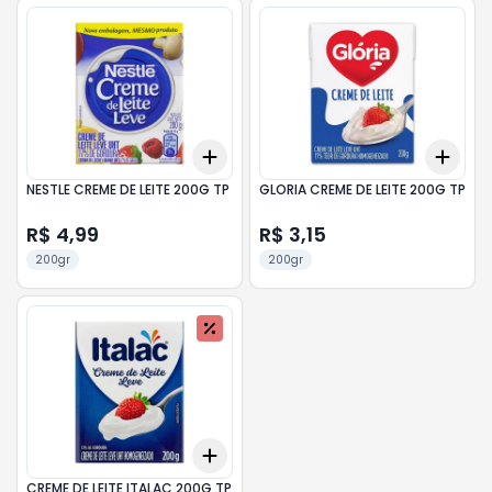
Add
Add
+
3
+
5
+
10
+
3
NESTLE CREME DE LEITE 200G TP
GLORIA CREME DE LEITE 200G TP
R$ 4,99
R$ 3,15
200gr
200gr
Add
+
3
+
5
+
10
CREME DE LEITE ITALAC 200G TP