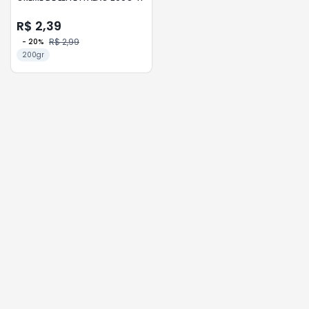
R$ 2,39
R$ 2,99
-
20
%
200gr