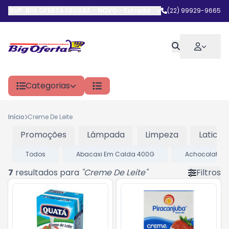
SUP. BIG OFERTA IGUABA - NOVO
-
Estrada do Arrastão
(22) 99929-9665
,
Iguaba G
Categorias
Início
Creme De Leite
Promoções
Lâmpada
Limpeza
Laticini
Todos
Abacaxi Em Calda 400G
Achocolatad
7
resultados para
"
Creme De Leite
"
Filtros