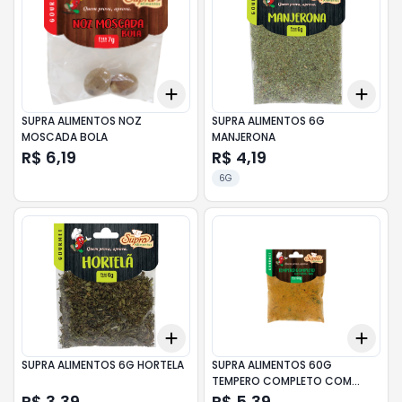
Add
Add
+
3
+
5
+
10
+
3
SUPRA ALIMENTOS NOZ
SUPRA ALIMENTOS 6G
MOSCADA BOLA
MANJERONA
R$ 6,19
R$ 4,19
6G
Add
Add
+
3
+
5
+
10
+
3
SUPRA ALIMENTOS 6G HORTELA
SUPRA ALIMENTOS 60G
TEMPERO COMPLETO COM
ERVAS
R$ 3,39
R$ 5,39