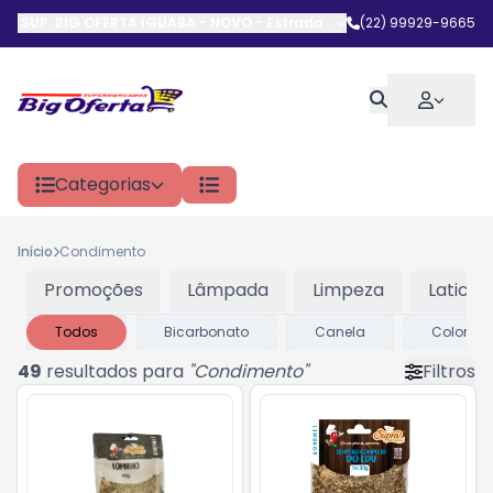
SUP. BIG OFERTA IGUABA - NOVO
-
Estrada do Arrastão
(22) 99929-9665
,
Iguaba G
Categorias
Início
Condimento
Promoções
Lâmpada
Limpeza
Laticini
Todos
Bicarbonato
Canela
Colorau
49
resultados para
"
Condimento
"
Filtros