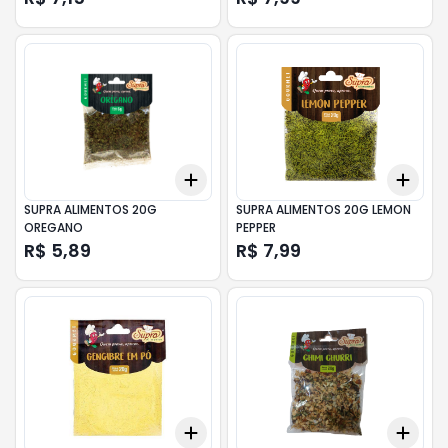
Add
Add
+
3
+
5
+
10
+
3
SUPRA ALIMENTOS 20G
SUPRA ALIMENTOS 20G LEMON
OREGANO
PEPPER
R$ 5,89
R$ 7,99
Add
Add
+
3
+
5
+
10
+
3