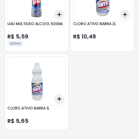
Add
Add
+
3
+
5
+
10
+
3
UAU MULTIUSO ALCOOL 500ML
CLORO ATIVO BARRA 2L
R$ 5,59
R$ 10,49
500ml
Add
+
3
+
5
+
10
CLORO ATIVO BARRA 1L
R$ 5,65