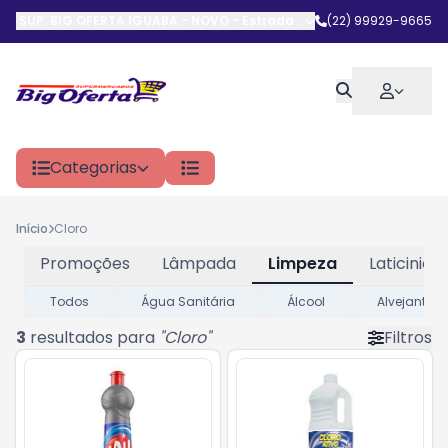
SUP. BIG OFERTA IGUABA - NOVO
-
Estrada do Arrastão
(22) 99929-9665
,
Iguaba G
Categorias
Início
Cloro
Promoções
Lâmpada
Limpeza
Laticinios
Todos
Água Sanitária
Álcool
Alvejante
3
resultados para
"
Cloro
"
Filtros