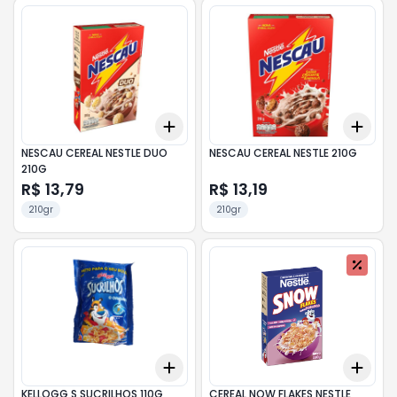
Add
Add
+
3
+
5
+
10
+
3
NESCAU CEREAL NESTLE DUO
NESCAU CEREAL NESTLE 210G
210G
R$ 13,79
R$ 13,19
210gr
210gr
Add
Add
+
3
+
5
+
10
+
3
KELLOGG S SUCRILHOS 110G
CEREAL NOW FLAKES NESTLE