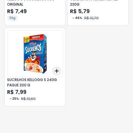
ORIGINAL
230G
R$ 7,49
R$ 5,79
R$ 10,79
110g
-
46
%
Add
+
3
+
5
+
10
SUCRILHOS KELLOGG S 240G
PAGUE 200 G
R$ 7,99
R$ 10,69
-
25
%