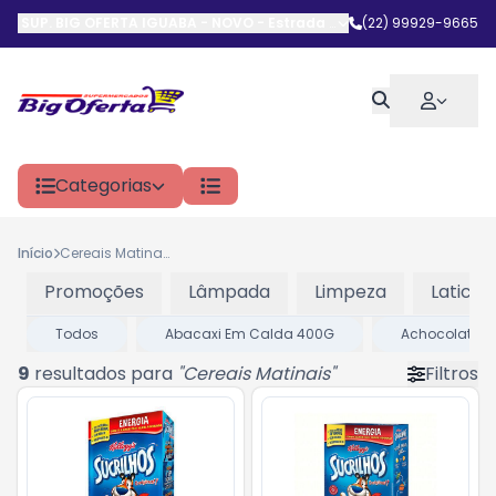
SUP. BIG OFERTA IGUABA - NOVO
-
Estrada do Arrastão
(22) 99929-9665
,
Iguaba G
Categorias
Início
Cereais Matinais
Promoções
Lâmpada
Limpeza
Laticini
Todos
Abacaxi Em Calda 400G
Achocolatad
9
resultados para
"
Cereais Matinais
"
Filtros