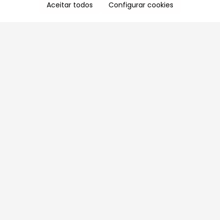
Aceitar todos
Configurar cookies
Aproveite as nossas promoções!
Cadastre seu e-mail e receba ofertas exclusivas.
QUERO RECEBER