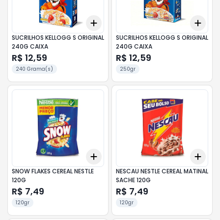
Add
Add
+
3
+
5
+
10
+
3
SUCRILHOS KELLOGG S ORIGINAL
SUCRILHOS KELLOGG S ORIGINAL
240G CAIXA
240G CAIXA
R$ 12,59
R$ 12,59
240 Grama(s)
250gr
Add
Add
+
3
+
5
+
10
+
3
SNOW FLAKES CEREAL NESTLE
NESCAU NESTLE CEREAL MATINAL
120G
SACHE 120G
R$ 7,49
R$ 7,49
120gr
120gr