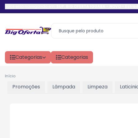
Você está navegando em:
SUP. BIG OFERTA IGUABA - NOVO
-
Estrad
Categorias
Categorias
Início
Promoções
Lâmpada
Limpeza
Laticini