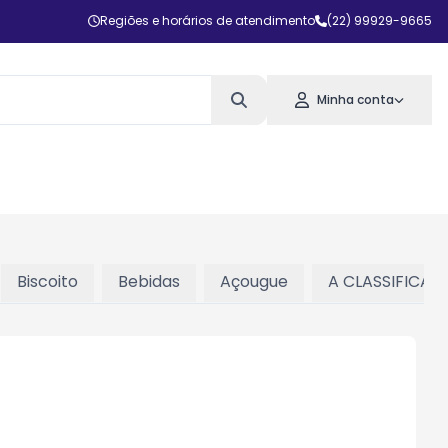
Regiões e horários de atendimento
(22) 99929-9665
Minha conta
Biscoito
Bebidas
Açougue
A CLASSIFICAR