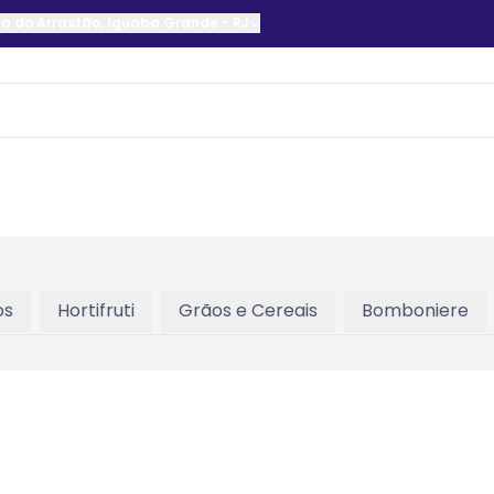
a do Arrastão
,
Iguaba Grande
-
RJ
os
Hortifruti
Grãos e Cereais
Bomboniere